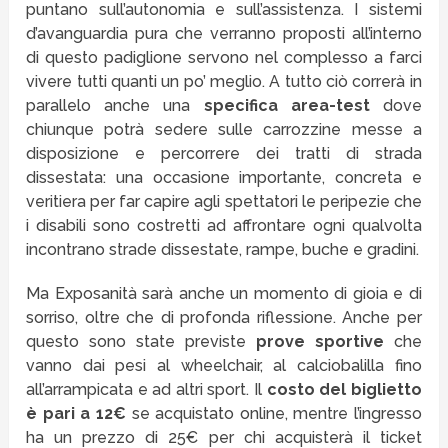
puntano sull’autonomia e sull’assistenza. I sistemi
d’avanguardia pura che verranno proposti all’interno
di questo padiglione servono nel complesso a farci
vivere tutti quanti un po’ meglio. A tutto ciò correrà in
parallelo anche una
specifica area-test
dove
chiunque potrà sedere sulle carrozzine messe a
disposizione e percorrere dei tratti di strada
dissestata: una occasione importante, concreta e
veritiera per far capire agli spettatori le peripezie che
i disabili sono costretti ad affrontare ogni qualvolta
incontrano strade dissestate, rampe, buche e gradini.
Ma Exposanità sarà anche un momento di gioia e di
sorriso, oltre che di profonda riflessione. Anche per
questo sono state previste
prove sportive
che
vanno dai pesi al wheelchair, al calciobalilla fino
all’arrampicata e ad altri sport. Il
costo del biglietto
è pari a 12€
se acquistato online, mentre l’ingresso
ha un prezzo di 25€ per chi acquisterà il ticket