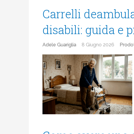
Carrelli deambula
disabili: guida e 
Adele Guariglia
8 Giugno 2026
Prodot