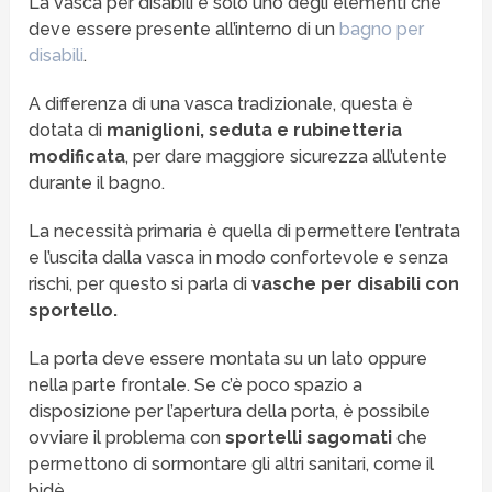
La vasca per disabili è solo uno degli elementi che
deve essere presente all’interno di un
bagno per
disabili
.
A differenza di una vasca tradizionale, questa è
dotata di
maniglioni, seduta e rubinetteria
modificata
, per dare maggiore sicurezza all’utente
durante il bagno.
La necessità primaria è quella di permettere l’entrata
e l’uscita dalla vasca in modo confortevole e senza
rischi, per questo si parla di
vasche per disabili con
sportello.
La porta deve essere montata su un lato oppure
nella parte frontale. Se c’è poco spazio a
disposizione per l’apertura della porta, è possibile
ovviare il problema con
sportelli sagomati
che
permettono di sormontare gli altri sanitari, come il
bidè.