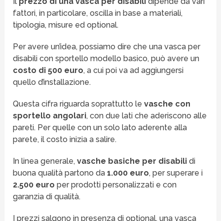
Il
prezzo di una vasca per disabili
dipende da vari
fattori, in particolare, oscilla in base a materiali,
tipologia, misure ed optional.
Per avere un’idea, possiamo dire che una vasca per
disabili con sportello modello basico, può avere un
costo di 500 euro
, a cui poi va ad aggiungersi
quello d’installazione.
Questa cifra riguarda soprattutto le
vasche con
sportello angolari
, con due lati che aderiscono alle
pareti. Per quelle con un solo lato aderente alla
parete, il costo inizia a salire.
In linea generale,
vasche basiche per disabili
di
buona qualità partono da
1.000 euro
, per superare i
2.500 euro
per prodotti personalizzati e con
garanzia di qualità.
I prezzi salgono in presenza di optional, una vasca