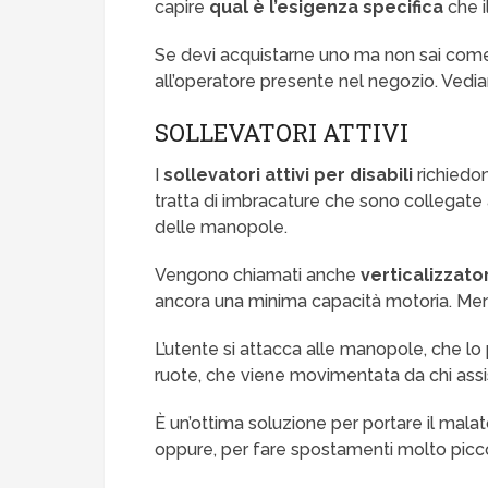
capire
qual è l’esigenza specifica
che i
Se devi acquistarne uno ma non sai come 
all’operatore presente nel negozio. Vediamo
SOLLEVATORI ATTIVI
I
sollevatori attivi per disabili
richiedon
tratta di imbracature che sono collega
delle manopole.
Vengono chiamati anche
verticalizzator
ancora una minima capacità motoria. Mentr
L’utente si attacca alle manopole, che lo
ruote, che viene movimentata da chi assist
È un’ottima soluzione per portare il mala
oppure, per fare spostamenti molto picco