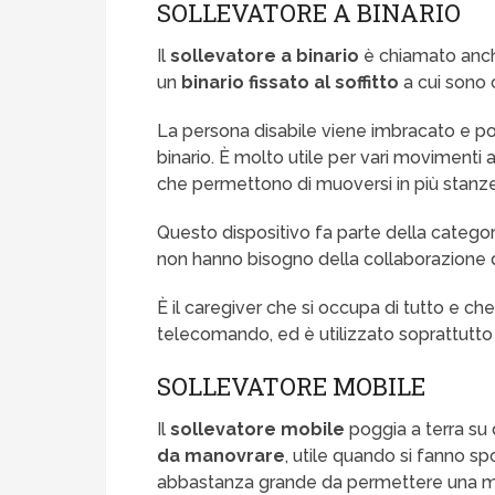
SOLLEVATORE A BINARIO
Il
sollevatore a binario
è chiamato anche
un
binario fissato al soffitto
a cui sono 
La persona disabile viene imbracato e poi t
binario. È molto utile per vari movimenti 
che permettono di muoversi in più stanze
Questo dispositivo fa parte della categor
non hanno bisogno della collaborazione 
È il caregiver che si occupa di tutto e c
telecomando, ed è utilizzato soprattutt
SOLLEVATORE MOBILE
Il
sollevatore mobile
poggia a terra su 
da manovrare
, utile quando si fanno s
abbastanza grande da permettere una ma