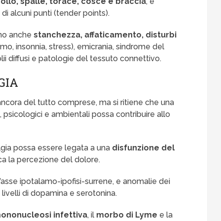
ollo, spalle, torace, cosce e braccia
, e
di alcuni punti (tender points).
tino anche
stanchezza, affaticamento, disturbi
smo, insonnia, stress), emicrania, sindrome del
olii diffusi e patologie del tessuto connettivo.
GIA
ncora del tutto comprese, ma si ritiene che una
, psicologici e ambientali possa contribuire allo
algia possa essere legata a una
disfunzione del
ica la percezione del dolore.
’asse ipotalamo-ipofisi-surrene, e anomalie dei
 livelli di dopamina e serotonina.
ononucleosi infettiva
, il
morbo di Lyme
e la