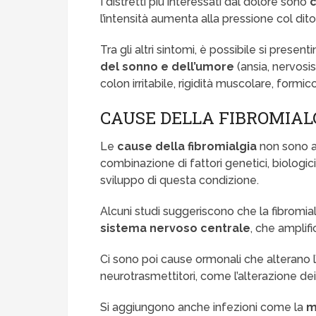
I distretti più interessati dal dolore sono
c
l’intensità aumenta alla pressione col dito 
Tra gli altri sintomi, è possibile si presen
del sonno e dell’umore
(ansia, nervosi
colon irritabile, rigidità muscolare, formic
CAUSE DELLA FIBROMIAL
Le
cause della fibromialgia
non sono a
combinazione di fattori genetici, biologici
sviluppo di questa condizione.
Alcuni studi suggeriscono che la fibromi
sistema nervoso centrale
, che amplif
Ci sono poi cause ormonali che alterano l
neurotrasmettitori, come l’alterazione dei
Si aggiungono anche infezioni come la
m