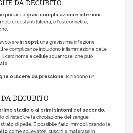
GHE DA DECUBITO
no portare a
gravi complicazioni e infezioni
molli circostanti l’ulcera, e l’osteomielite,
one.
 evolvere in
sepsi
, una gravissima infezione
Altre complicanze includono infiammazione delle
 il carcinoma a cellule squamose, che può
ate.
ghe o ulcere da pressione
richiedono un
 DA DECUBITO
primo stadio o ai primi sintomi del secondo
,
di ristabilire la circolazione del sangue
 strato di pelle. È possibile farlo immobilizzando la
bito
come sollevatori, cuscini e materassi in