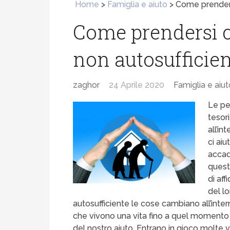
Home
>
Famiglia e aiuto
>
Come prenders
Come prendersi c
non autosufficie
zaghor
24 Aprile 2020
Famiglia e aiut
Le pe
tesori
all’in
ci ai
accad
quest
di af
del l
autosufficiente le cose cambiano all’inte
che vivono una vita fino a quel momento 
del nostro aiuto. Entrano in gioco molte v