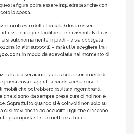
, questa figura potrà essere inquadrata anche con
cora la spesa.
vive con il resto della famiglia) dovrà essere
t essenziali, per facilitarne i movimenti. Nel caso
tenersi autonomamente in piedi – e sia obbligata
rozzina (o altri supporti) – sarà utile scegliere tra i
goo.com
, in modo da agevolarla nel momento di
e di casa serviranno poi alcuni accorgimenti di
r prima cosa i tappeti, avendo anche cura di
i mobili che potrebbero risultare ingombranti.
ne che si sono da sempre prese cura di noi non è
ice. Soprattutto quando si è coinvolti non solo su
 ci si trovi anche ad accudire i figli che crescono.
mento più importante da mettere a fuoco.