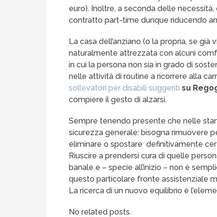
euro). Inoltre, a seconda delle necessità
contratto part-time dunque riducendo an
La casa dell’anziano (o la propria, se già 
naturalmente attrezzata con alcuni comfor
in cui la persona non sia in grado di sos
nelle attività di routine a ricorrere alla car
sollevatori per disabili suggeriti
su Rego
compiere il gesto di alzarsi.
Sempre tenendo presente che nelle stanz
sicurezza generale: bisogna rimuovere pe
eliminare o spostare definitivamente cert
Riuscire a prendersi cura di quelle perso
banale e – specie all’inizio – non è sempl
questo particolare fronte assistenziale ma
La ricerca di un nuovo equilibrio è l’ele
No related posts.