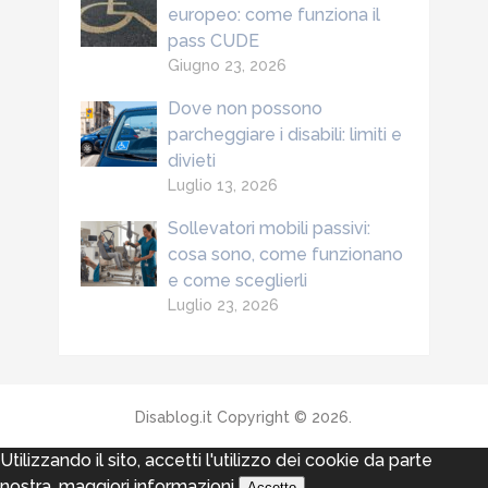
europeo: come funziona il
pass CUDE
Giugno 23, 2026
Dove non possono
parcheggiare i disabili: limiti e
divieti
Luglio 13, 2026
Sollevatori mobili passivi:
cosa sono, come funzionano
e come sceglierli
Luglio 23, 2026
Disablog.it
Copyright © 2026.
Utilizzando il sito, accetti l'utilizzo dei cookie da parte
nostra.
maggiori informazioni
Accetto