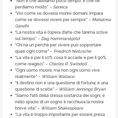
“Non è che abbiamo poco tempo, è che ne
perdiamo molto.” –
Seneca
“Vivi come se dovessi morire domani. Impara
come se dovessi vivere per sempre.” –
Mahatma
Gandhi
“La nostra vita è l’opera d’arte che l’anima scrive
sul tempo.” –
Dag Hammarskjöld
“Chi ha un perché per vivere può sopportare
quasi ogni come.” –
Friedrich Nietzsche
“La vita è per il 10% cosa ti accade e per il 90%
come reagisci.” –
Charles R. Swindoll
“Ogni uomo muore, ma non ogni uomo vive
realmente.” –
William Wallace
“Il destino non è una questione di fortuna; è una
questione di scelte.” –
William Jennings Bryan
“Siamo fatti della stessa sostanza dei sogni, e
nello spazio di un sogno è racchiusa la nostra
breve vita.” –
William Shakespeare
“La vita è troppo importante per essere presa