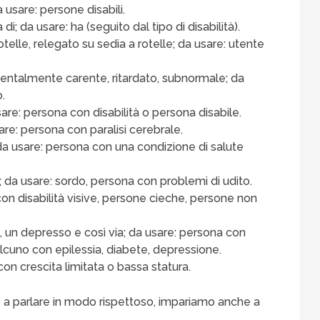
 usare: persone disabili.
a di; da usare: ha (seguito dal tipo di disabilità).
otelle, relegato su sedia a rotelle; da usare: utente
entalmente carente, ritardato, subnormale; da
o.
sare: persona con disabilità o persona disabile.
are: persona con paralisi cerebrale.
da usare: persona con una condizione di salute
 da usare: sordo, persona con problemi di udito.
con disabilità visive, persone cieche, persone non
o, un depresso e così via; da usare: persona con
lcuno con epilessia, diabete, depressione.
on crescita limitata o bassa statura.
 a parlare in modo rispettoso, impariamo anche a