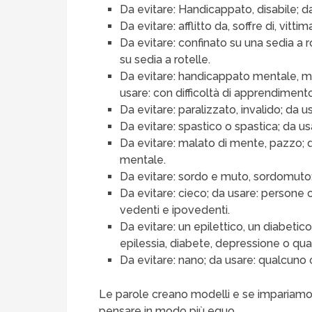
Da evitare: Handicappato, disabile; da
Da evitare: afflitto da, soffre di, vittim
Da evitare: confinato su una sedia a r
su sedia a rotelle.
Da evitare: handicappato mentale, m
usare: con difficoltà di apprendiment
Da evitare: paralizzato, invalido; da u
Da evitare: spastico o spastica; da us
Da evitare: malato di mente, pazzo; 
mentale.
Da evitare: sordo e muto, sordomuto;
Da evitare: cieco; da usare: persone 
vedenti e ipovedenti.
Da evitare: un epilettico, un diabetic
epilessia, diabete, depressione o qua
Da evitare: nano; da usare: qualcuno c
Le parole creano modelli e se impariamo
pensare in modo più equo.