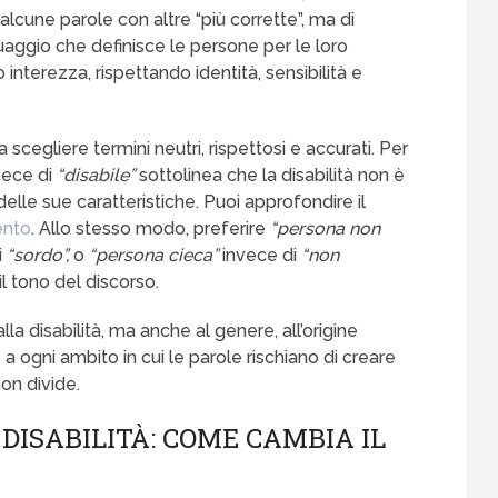
 alcune parole con altre “più corrette”, ma di
aggio che definisce le persone per le loro
 interezza, rispettando identità, sensibilità e
 a scegliere termini neutri, rispettosi e accurati. Per
vece di
“disabile”
sottolinea che la disabilità non è
delle sue caratteristiche. Puoi approfondire il
ento
. Allo stesso modo, preferire
“persona non
i
“sordo”,
o
“persona cieca”
invece di
“non
tono del discorso.
alla disabilità, ma anche al genere, all’origine
e a ogni ambito in cui le parole rischiano di creare
non divide.
 DISABILITÀ: COME CAMBIA IL