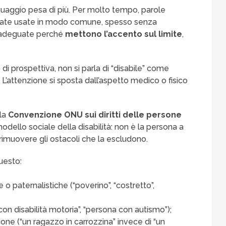
linguaggio pesa di più. Per molto tempo, parole
state usate in modo comune, spesso senza
inadeguate perché
mettono l’accento sul limite
,
di prospettiva, non si parla di “disabile” come
. L’attenzione si sposta dall’aspetto medico o fisico
la
Convenzione ONU sui diritti delle persone
odello sociale della disabilità: non è la persona a
 rimuovere gli ostacoli che la escludono.
uesto:
e o paternalistiche (“poverino”, “costretto”,
 con disabilità motoria”, “persona con autismo”);
ione (“un ragazzo in carrozzina” invece di “un