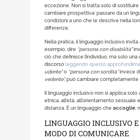
eccezione. Non si tratta solo di sostituire
cambiare prospettiva: passare da un lingu
condizioni a uno che le descrive nella loro
differenze.
Nella pratica, il linguaggio inclusivo invita
esempio, dire
“persona con disabilità”
in
ciò che definisce l’individuo, ma solo una 
discorso
leggendo questo approfondim
udente”
o
“persona con sordità”
invece d
vedente”,
può cambiare completamente il 
Il linguaggio inclusivo non si applica solo 
etnica, all’età, all’orientamento sessuale 
distanza. È un linguaggio che
accoglie
, 
LINGUAGGIO INCLUSIVO E
MODO DI COMUNICARE