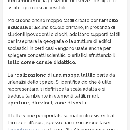
dell’ambiente,
la posizione dei servizi principali, le
uscite, i percorsi accessibili.
Ma ci sono anche mappe tattili create per
l’ambito
educativo: a
lcune scuole primarie, in presenza di
studenti ipovedenti o ciechi, adottano supporti tattili
per insegnare la geografia o la struttura di edifici
scolastici. In certi casi vengono usate anche per
spiegare concetti scientifici o artistici, sfruttando il
tatto come canale didattico.
La
realizzazione di una mappa tattile
parte da
un’analisi dello spazio. Si identifica ciò che è utile
rappresentare, si definisce la scala adatta e si
traduce l’ambiente in elementi tattili:
muri,
aperture, direzioni, zone di sosta.
Il tutto viene poi riportato su materiali resistenti al
tempo e all’usura, spesso tramite incisione laser,
termoformatura
o stampa 3D. Alcune mappe sono