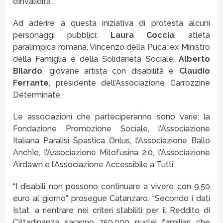
d’invalidità”.
Ad aderire a questa iniziativa di protesta alcuni
personaggi pubblici:
Laura Coccia
, atleta
paralimpica romana, Vincenzo della Puca, ex Ministro
della Famiglia e della Solidarietà Sociale,
Alberto
Bilardo
, giovane artista con disabilità e
Claudio
Ferrante
, presidente dell’Associazione Carrozzine
Determinate.
Le associazioni che parteciperanno sono varie: la
Fondazione Promozione Sociale, l’Associazione
Italiana Paralisi Spastica Onlus, l’Associazione Ballo
Anch’io, l’Associazione Mitofusina 2.0, l’Associazione
Airdawn e l’Associazione Accessibile a Tutti.
“I disabili non possono continuare a vivere con 9,50
euro al giorno” prosegue Catanzaro. “Secondo i dati
Istat, a rientrare nei criteri stabiliti per il Reddito di
Cittadinanza saranno 250.000 nuclei familiari che