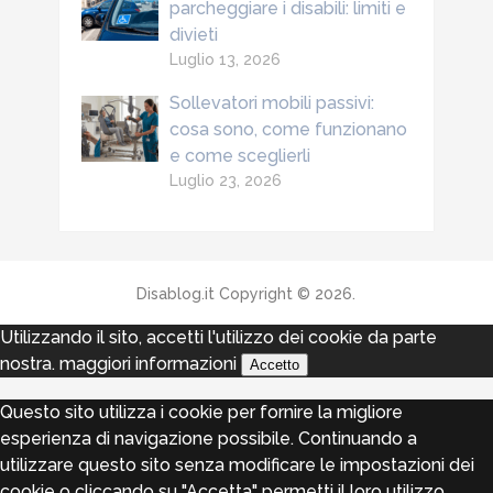
parcheggiare i disabili: limiti e
divieti
Luglio 13, 2026
Sollevatori mobili passivi:
cosa sono, come funzionano
e come sceglierli
Luglio 23, 2026
Disablog.it
Copyright © 2026.
Utilizzando il sito, accetti l'utilizzo dei cookie da parte
nostra.
maggiori informazioni
Accetto
Questo sito utilizza i cookie per fornire la migliore
esperienza di navigazione possibile. Continuando a
utilizzare questo sito senza modificare le impostazioni dei
cookie o cliccando su "Accetta" permetti il loro utilizzo.