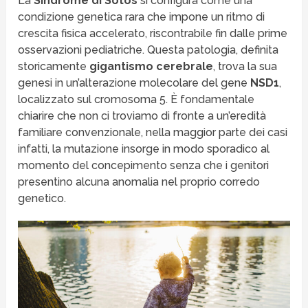
La
Sindrome di Sotos
si configura come una
condizione genetica rara che impone un ritmo di
crescita fisica accelerato, riscontrabile fin dalle prime
osservazioni pediatriche. Questa patologia, definita
storicamente
gigantismo cerebrale
, trova la sua
genesi in un’alterazione molecolare del gene
NSD1
,
localizzato sul cromosoma 5. È fondamentale
chiarire che non ci troviamo di fronte a un’eredità
familiare convenzionale, nella maggior parte dei casi
infatti, la mutazione insorge in modo sporadico al
momento del concepimento senza che i genitori
presentino alcuna anomalia nel proprio corredo
genetico.