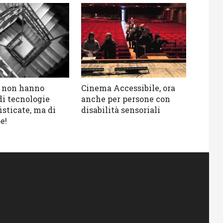
li non hanno
Cinema Accessibile, ora
di tecnologie
anche per persone con
isticate, ma di
disabilità sensoriali
e!