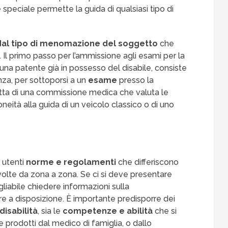
e speciale permette la guida di qualsiasi tipo di
dal tipo di menomazione del soggetto
che
da. Il primo passo per l’ammissione agli esami per la
i una patente già in possesso del disabile, consiste
nza, per sottoporsi a un
esame
presso la
ratta di una commissione medica che valuta le
idoneità alla guida di un veicolo classico o di uno
 utenti
norme e regolamenti
che differiscono
lte da zona a zona. Se ci si deve presentare
iabile chiedere informazioni sulla
e a disposizione. È importante predisporre dei
disabilità
, sia le
competenze e abilità
che si
e prodotti dal medico di famiglia, o dallo