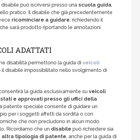
il disabile può iscriversi presso una
scuola guida
,
ello pratico. Il disabile che già precedentemente
nvece
ricominciare a guidare
, richiedendo il
 che sarà prodotto riportando le annotazioni
COLI ADATTATI
e disabilità permettono la guida di
veicoli
 il disabile impossibilitato nello svolgimento di
i consentirà la guida esclusivamente su
veicoli
stati e approvati presso gli uffici della
ò la patente speciale consente di guidare un
o per i soggetti affetti da sordità o con
atomiche che non precludono in alcun modo
colo. Ricordiamo che un
disabile
può richiedere sia
 altra tipologia di patente
, anche per la guida di