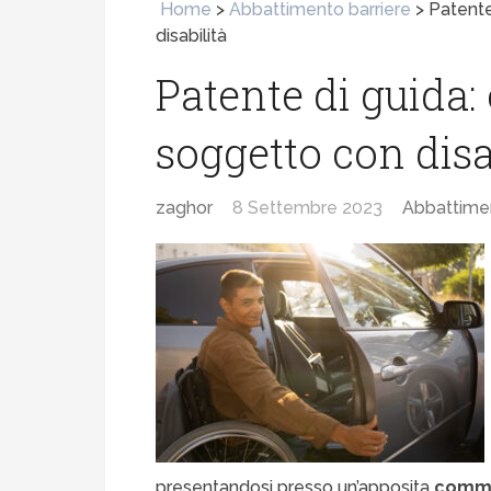
Home
>
Abbattimento barriere
>
Patente
disabilità
Patente di guida:
soggetto con disa
zaghor
8 Settembre 2023
Abbattimen
presentandosi presso un’apposita
commi