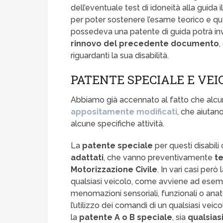
dell’eventuale test di idoneità alla guida 
per poter sostenere l’esame teorico e qu
possedeva una patente di guida potrà i
rinnovo del precedente documento
,
riguardanti la sua disabilità.
PATENTE SPECIALE E VEI
Abbiamo già accennato al fatto che alcun
appositamente modificati
, che aiutano
alcune specifiche attività.
La
patente speciale
per questi disabil
adattati
, che vanno preventivamente
te
Motorizzazione
Civile
. In vari casi per
qualsiasi veicolo, come avviene ad esempi
menomazioni sensoriali, funzionali o an
l’utilizzo dei comandi di un qualsiasi vei
la
patente A o B speciale
, sia
qualsiasi