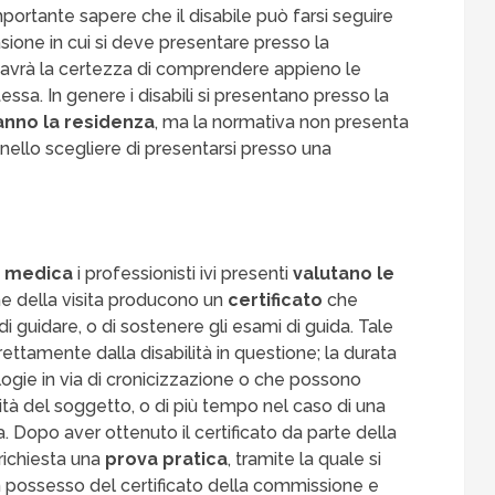
importante sapere che il disabile può farsi seguire
asione in cui si deve presentare presso la
 avrà la certezza di comprendere appieno le
ssa. In genere i disabili si presentano presso la
hanno la residenza
, ma la normativa non presenta
 nello scegliere di presentarsi presso una
 medica
i professionisti ivi presenti
valutano le
ine della visita producono un
certificato
che
 di guidare, o di sostenere gli esami di guida. Tale
ttamente dalla disabilità in questione; la durata
logie in via di cronicizzazione o che possono
lità del soggetto, o di più tempo nel caso di una
a. Dopo aver ottenuto il certificato da parte della
ichiesta una
prova pratica
, tramite la quale si
In possesso del certificato della commissione e