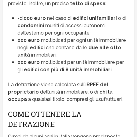
previsto, inoltre, un preciso
tetto di spesa
:
-di
000 euro
nel caso di
edifici unifamiliari
o di
condomini
muniti di accessi autonomi
dall’esterno per ogni occupante;
000 euro
moltiplicati per ogni unità immobiliare
negli
edifici
che contano dalle
due alle otto
unità
immobiliari;
000 euro
moltiplicati per unità immobiliare per
gli
edifici con più di 8 unità immobiliari
.
La detrazione viene calcolata sull’
IRPEF del
proprietario
dell’unità immobiliare, o di
chi la
occupa
a qualsiasi titolo, compresi gli usufruttuari.
COME OTTENERE LA
DETRAZIONE
Ormai da alcuni anni in Italia vengono predisposte