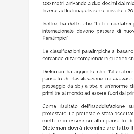
100 metri, arrivando a due decimi dal mio 
Invece ad Indianapolis sono arrivato a 20 
Inoltre, ha detto che “tutti i nuotatori 
internazionale devono passare di nuovo
Paralimpici”.
Le classificazioni paralimpiche si basano
cercando di far comprendere gli atleti che
Dieleman ha aggiunto che “l’allenatore
pannello di classificazione mi avevan
passaggio da sb3 a sb4 è un’enorme dif
primi tre al mondo ad essere fuori dai prim
Come risultato dell’insoddisfazione sul
protestato. La protesta è stata accettat
mettere in essere un altro pannello di c
Dieleman dovrà ricominciare tutto i