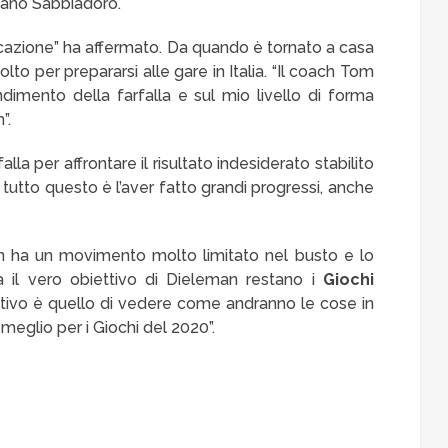
ignano Sabbiadoro.
ficazione” ha affermato. Da quando è tornato a casa
lto per prepararsi alle gare in Italia. “Il coach Tom
dimento della farfalla e sul mio livello di forma
”.
lla per affrontare il risultato indesiderato stabilito
n tutto questo è l’aver fatto grandi progressi, anche
an ha un movimento molto limitato nel busto e lo
Ma il vero obiettivo di Dieleman restano i
Giochi
ettivo è quello di vedere come andranno le cose in
 meglio per i Giochi del 2020”.