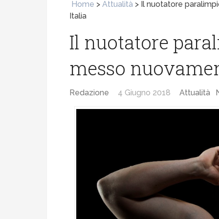
Home
>
Attualità
>
Il nuotatore paralim
Italia
Il nuotatore par
messo nuovamente
Redazione
4 Giugno 2018
Attualità