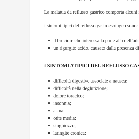
La malattia da reflusso gastrico comporta alcuni s
I sintomi tipici del reflusso gastroesofageo sono:
il bruciore che interessa la parte alta dell’a
un rigurgito acido, causato dalla presenza d
I SINTOMI ATIPICI DEL REFLUSSO G
difficoltà digestive associate a nausea;
difficoltà nella deglutizione;
dolore toracico;
insonnia;
asma;
otite media;
singhiozzo;
laringite cronica;