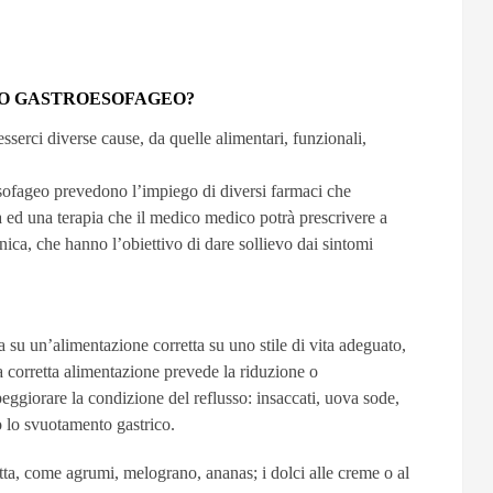
SO GASTROESOFAGEO?
sserci diverse cause, da quelle alimentari, funzionali,
oesofageo prevedono l’impiego di diversi farmaci che
 ed una terapia che il medico medico potrà prescrivere a
onica, che hanno l’obiettivo di dare sollievo dai sintomi
sa su un’alimentazione corretta su uno stile di vita adeguato,
 corretta alimentazione prevede la riduzione o
peggiorare la condizione del reflusso: insaccati, uova sode,
no lo svuotamento gastrico.
utta, come agrumi, melograno, ananas; i dolci alle creme o al