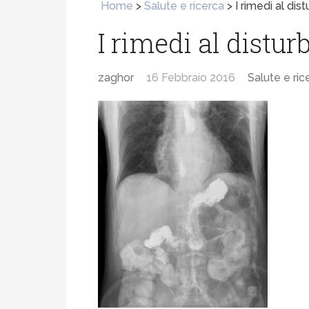
Home
>
Salute e ricerca
>
I rimedi al dis
I rimedi al distur
zaghor
16 Febbraio 2016
Salute e ric