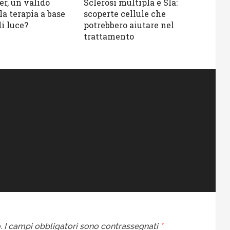
r, un valido
Sclerosi multipla e Sla:
la terapia a base
scoperte cellule che
di luce?
potrebbero aiutare nel
trattamento
.
I campi obbligatori sono contrassegnati
*