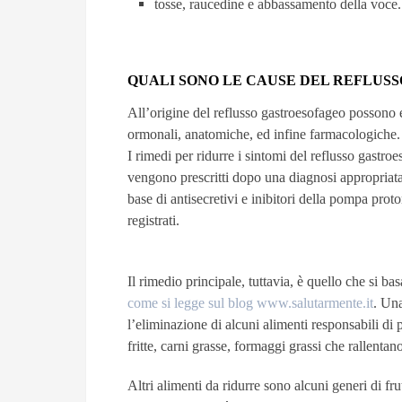
tosse, raucedine e abbassamento della voce.
QUALI SONO LE CAUSE DEL REFLUS
All’origine del reflusso gastroesofageo possono e
ormonali, anatomiche, ed infine farmacologiche.
I rimedi per ridurre i sintomi del reflusso gastr
vengono prescritti dopo una diagnosi appropriata
base di antisecretivi e inibitori della pompa prot
registrati.
Il rimedio principale, tuttavia, è quello che si ba
come si legge sul blog www.salutarmente.it
. Una
l’eliminazione di alcuni alimenti responsabili di 
fritte, carni grasse, formaggi grassi che rallenta
Altri alimenti da ridurre sono alcuni generi di fr