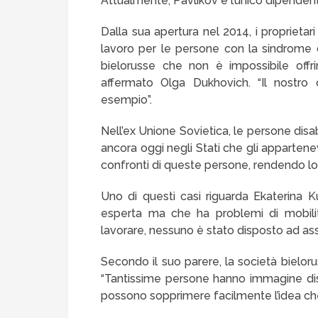
Attualmente, Pavlikov è l’unico dipendent
Dalla sua apertura nel 2014, i proprietar
lavoro per le persone con la sindrome 
bielorusse che non è impossibile offri
affermato Olga Dukhovich. “Il nostro o
esempio”.
Nell’ex Unione Sovietica, le persone disa
ancora oggi negli Stati che gli apparten
confronti di queste persone, rendendo loro
Uno di questi casi riguarda Ekaterina 
esperta ma che ha problemi di mobilità
lavorare, nessuno è stato disposto ad ass
Secondo il suo parere, la società bielor
“Tantissime persone hanno immagine disto
possono sopprimere facilmente l’idea che