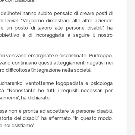
e con disabilità.
i dell’hotel hanno subito pensato di creare posti di
di Down. “Vogliamo dimostrare alle altre aziende
re un posto di lavoro alle persone disabili”, ha
biettivo è di incoraggiarle a seguire il nostro
bili venivano emarginate e discriminate. Purtroppo,
evano continuano questi atteggiamenti negativi nei
 difficoltosa l’integrazione nella società.
Kucharenko, ventottenne logopedista e psicologa
. “Nonostante ho tutti i requisiti necessari per
umermi”, ha dichiarato.
ussa non è pronta ad accettare le persone disabili.
rta dei disabili”, ha affermato. “In questo modo,
 noi esistiamo”.