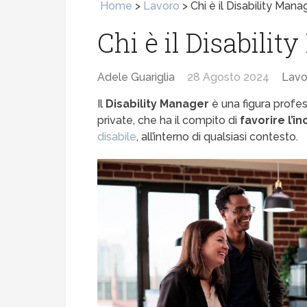
Home
>
Lavoro
>
Chi è il Disability Man
Chi è il Disabilit
Adele Guariglia
28 Agosto 2024
Lavo
Il
Disability Manager
è una figura profes
private, che ha il compito di
favorire l’i
disabile
, all’interno di qualsiasi contesto.