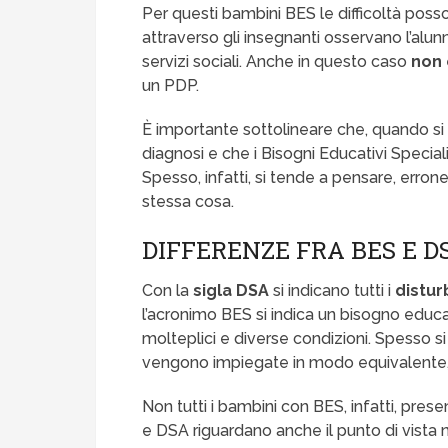
Per questi bambini BES le difficoltà pos
attraverso gli insegnanti osservano l’alu
servizi sociali. Anche in questo caso
non 
un PDP.
È importante sottolineare che, quando si 
diagnosi e che i Bisogni Educativi Speciali
Spesso, infatti, si tende a pensare, err
stessa cosa.
DIFFERENZE FRA BES E D
Con la
sigla DSA
si indicano tutti i
distur
l’acronimo BES si indica un bisogno educ
molteplici e diverse condizioni. Spesso si
vengono impiegate in modo equivalente,
Non tutti i bambini con BES, infatti, pre
e DSA riguardano anche il punto di vista n