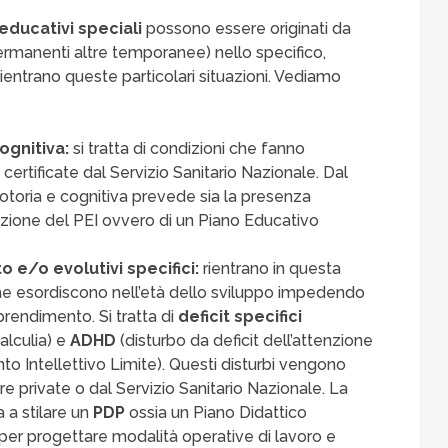
educativi speciali
possono essere originati da
ermanenti altre temporanee) nello specifico,
ientrano queste particolari situazioni. Vediamo
ognitiva:
si tratta di condizioni che fanno
certificate dal Servizio Sanitario Nazionale. Dal
 motoria e cognitiva prevede sia la presenza
uazione del PEI ovvero di un Piano Educativo
o e/o evolutivi specifici:
rientrano in questa
che esordiscono nell’età dello sviluppo impedendo
rendimento. Si tratta di
deficit specifici
calculia) e
ADHD
(disturbo da deficit dell’attenzione
to Intellettivo Limite). Questi disturbi vengono
ure private o dal Servizio Sanitario Nazionale. La
 a stilare un
PDP
ossia un Piano Didattico
 per progettare modalità operative di lavoro e