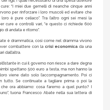
dei figli, i quali necessitano di una spesa ulteriore
 cure: “I miei due gemelli di neanche cinque anni
ono per rinforzare i loro muscoli ed evitare che
 loro è pure celiaco”. Tra l’altro ogni sei mesi la
er cure e controlli vari, “e questo ci richiede 600
gio di andata e ritorno”.
Abate è drammatica, così come nel dramma vivono
 dover combattere con la
crisi economica
da una
ri dall’altra.
ll’istante in cui il governo non riesce a dare degna
 bimbi spettano 500 euro a testa, ma non hanno la
loro viene dato solo l’accompagnamento. Poi ci
n tutto. Se continuate a tagliare prima o poi la
to che ora abbiamo: cosa faremo a quel punto? I
essuno”, tuona Francesco Abate nella sua lettera di