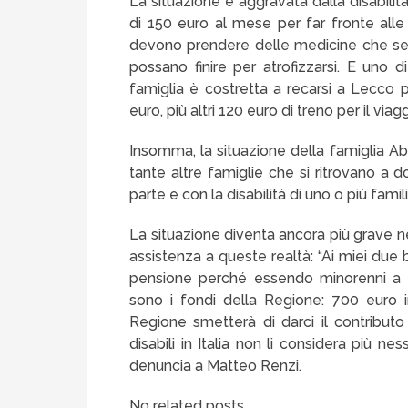
La situazione è aggravata dalla disabilità 
di 150 euro al mese per far fronte alle
devono prendere delle medicine che serv
possano finire per atrofizzarsi. E uno di
famiglia è costretta a recarsi a Lecco p
euro, più altri 120 euro di treno per il viag
Insomma, la situazione della famiglia 
tante altre famiglie che si ritrovano a
parte e con la disabilità di uno o più familia
La situazione diventa ancora più grave ne
assistenza a queste realtà: “Ai miei due
pensione perché essendo minorenni a 
sono i fondi della Regione: 700 euro i
Regione smetterà di darci il contribu
disabili in Italia non li considera più n
denuncia a Matteo Renzi.
No related posts.