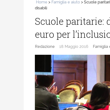
Home
>
Famiglia e aiuto
>
Scuole paritar
disabili
Scuole paritarie:
euro per l’inclusi
Redazione
18 Maggio 2016
Famiglia 