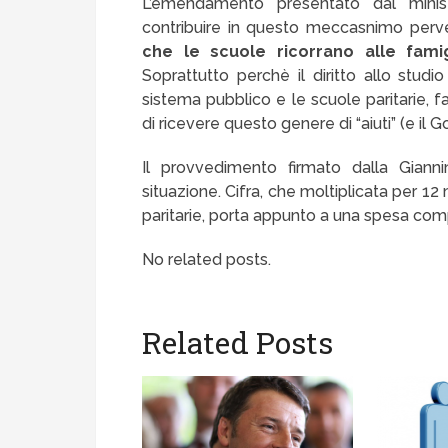
L’emendamento presentato dal minist
contribuire in questo meccasnimo perver
che le scuole ricorrano alle fami
Soprattutto perchè il diritto allo studi
sistema pubblico e le scuole paritarie, f
di ricevere questo genere di “aiuti” (e il 
Il provvedimento firmato dalla Giann
situazione. Cifra, che moltiplicata per 12 mi
paritarie, porta appunto a una spesa compl
No related posts.
Related Posts