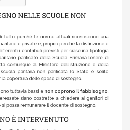
EGNO NELLE SCUOLE NON
di tutto perchè le norme attuali riconoscono una
 paritarie e private e, proprio perchè la distinzione è
fferenti i contributi previsti per ciascuna tipologia
paritario parificato della Scuola Primaria l’onere di
ta comunque al Ministero dell’Istruzione e della
cuola paritaria non parificata lo Stato è solito
r la copertura delle spese di sostegno.
sono tuttavia bassi e
non coprono il fabbisogno
,
eressate siano costrette a chiedere ai genitori di
hé si possa remunerare il docente di sostegno.
RNO È INTERVENUTO