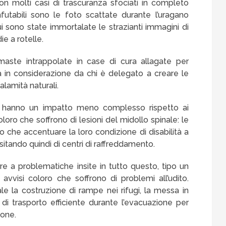
con molti casi di trascuranza sfociati in completo
utabili sono le foto scattate durante l’uragano
cui sono state immortalate le strazianti immagini di
ie a rotelle.
maste intrappolate in case di cura allagate per
a in considerazione da chi è delegato a creare le
alamità naturali.
fici, hanno un impatto meno complesso rispetto ai
loro che soffrono di lesioni del midollo spinale: le
 che accentuare la loro condizione di disabilità a
itando quindi di centri di raffreddamento.
e a problematiche insite in tutto questo, tipo un
vvisi coloro che soffrono di problemi all’udito.
 la costruzione di rampe nei rifugi, la messa in
di trasporto efficiente durante l’evacuazione per
ione.