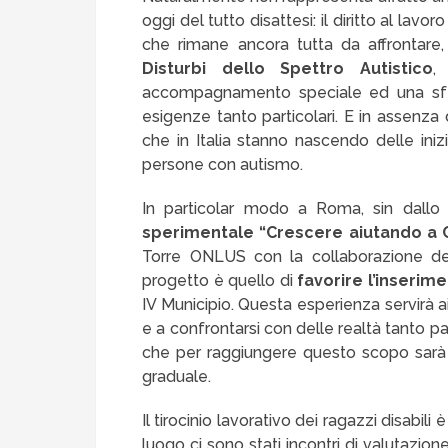
oggi del tutto disattesi: il diritto al lav
che rimane ancora tutta da affrontar
Disturbi dello Spettro Autistico
,
accompagnamento speciale ed una sfer
esigenze tanto particolari. E in assenza d
che in Italia stanno nascendo delle inizi
persone con autismo.
In particolar modo a Roma, sin dallo
sperimentale “Crescere aiutando a 
Torre ONLUS con la collaborazione del
progetto è quello di
favorire l’inserime
IV Municipio. Questa esperienza servirà ai
e a confrontarsi con delle realtà tanto par
che per raggiungere questo scopo sa
graduale.
Il tirocinio lavorativo dei ragazzi disabil
luogo ci sono stati incontri di valutazion