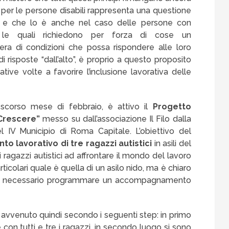
oro per le persone disabili rappresenta una questione
e, e che lo è anche nel caso delle persone con
 le quali richiedono per forza di cose un
a di condizioni che possa rispondere alle loro
i risposte “dall’alto”, è proprio a questo proposito
ative volte a favorire l’inclusione lavorativa delle
 scorso mese di febbraio, è attivo il
Progetto
Crescere”
messo su dall’associazione Il Filo dalla
 IV Municipio di Roma Capitale. L’obiettivo del
nto lavorativo di tre ragazzi autistici
in asili del
 ragazzi autistici ad affrontare il mondo del lavoro
ticolari quale è quella di un asilo nido, ma è chiaro
rà necessario programmare un accompagnamento
i è avvenuto quindi secondo i seguenti step: in primo
e con tutti e tre i ragazzi, in secondo luogo si sono