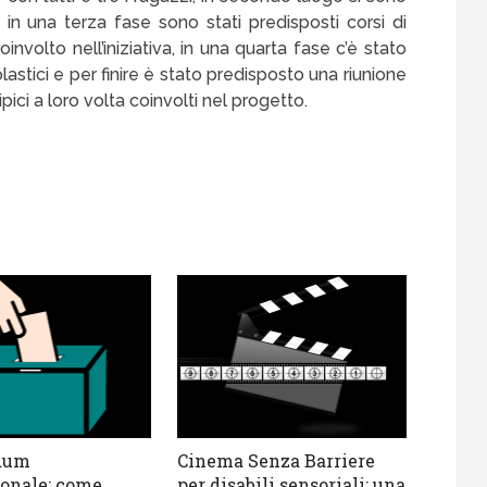
, in una terza fase sono stati predisposti corsi di
nvolto nell’iniziativa, in una quarta fase c’è stato
olastici e per finire è stato predisposto una riunione
pici a loro volta coinvolti nel progetto.
dum
Cinema Senza Barriere
ionale: come
per disabili sensoriali: una