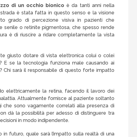
lizzo di un occhio bionico
è da tanti anni nella
a strada è stata fatta in questo senso e la visione
erto grado di percezione visiva in pazienti che
 senile o retinite pigmentosa, che spesso rende
ra è di riuscire a ridare completamente la vista
e giusto dotare di vista elettronica colui o colei
 E se la tecnologia funziona male causando ai
à? Chi sarà il responsabile di questo forte impatto
 elettricamente la retina, facendo il lavoro dei
alattia. Attualmente fornisce al paziente soltanto
igi che sono vagamente correlati alla presenza di
n dà la possibilità per adesso di distinguere tra
decisioni in modo indipendente.
in futuro, quale sarà l’impatto sulla realtà di una