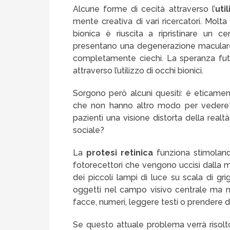
Alcune forme di cecità attraverso l’
uti
mente creativa di vari ricercatori. Molt
bionica è riuscita a ripristinare un c
presentano una degenerazione maculare
completamente ciechi. La speranza futu
attraverso l’utilizzo di occhi bionici.
Sorgono però alcuni quesiti: è eticament
che non hanno altro modo per vedere?
pazienti una visione distorta della realt
sociale?
La
protesi retinica
funziona stimolando
fotorecettori che vengono uccisi dalla m
dei piccoli lampi di luce su scala di gr
oggetti nel campo visivo centrale ma no
facce, numeri, leggere testi o prendere 
Se questo attuale problema verrà risolto 