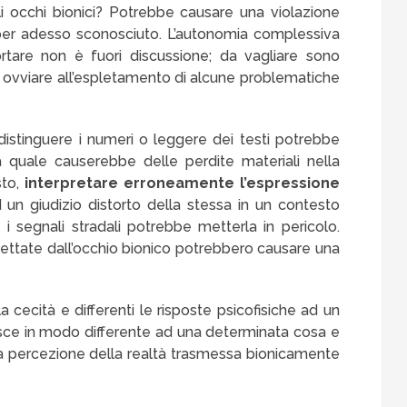
li occhi bionici? Potrebbe causare una violazione
o per adesso sconosciuto. L’autonomia complessiva
rtare non è fuori discussione; da vagliare sono
ovviare all’espletamento di alcune problematiche
 distinguere i numeri o leggere dei testi potrebbe
la quale causerebbe delle perdite materiali nella
sto,
interpretare erroneamente l’espressione
n giudizio distorto della stessa in un contesto
 i segnali stradali potrebbe metterla in pericolo.
 dettate dall’occhio bionico potrebbero causare una
 cecità e differenti le risposte psicofisiche ad un
sce in modo differente ad una determinata cosa e
ella percezione della realtà trasmessa bionicamente