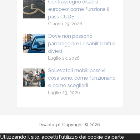
Contrassegno disabili
europeo: come funziona il
pass CUDE
Giugno 23, 2026
Dove non possono
parcheggiare i disabili: limiti e
divieti
Luglio 13, 2026
Sollevatori mobili passivi:
cosa sono, come funzionano
e come sceglierli
Luglio 23, 2026
Disablog.it
Copyright © 2026.
Utilizzando il sito, accetti l'utilizzo dei cookie da parte