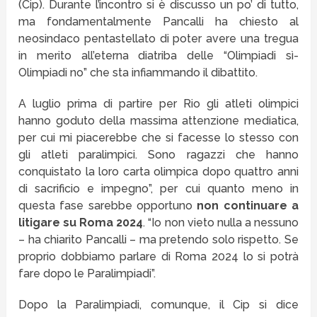
(Cip). Durante l’incontro si è discusso un po’ di tutto,
ma fondamentalmente Pancalli ha chiesto al
neosindaco pentastellato di poter avere una tregua
in merito all’eterna diatriba delle “Olimpiadi sì-
Olimpiadi no” che sta infiammando il dibattito.
A luglio prima di partire per Rio gli atleti olimpici
hanno goduto della massima attenzione mediatica,
per cui mi piacerebbe che si facesse lo stesso con
gli atleti paralimpici. Sono ragazzi che hanno
conquistato la loro carta olimpica dopo quattro anni
di sacrificio e impegno”, per cui quanto meno in
questa fase sarebbe opportuno
non continuare a
litigare su Roma 2024
. “Io non vieto nulla a nessuno
– ha chiarito Pancalli – ma pretendo solo rispetto. Se
proprio dobbiamo parlare di Roma 2024 lo si potrà
fare dopo le Paralimpiadi”.
Dopo la Paralimpiadi, comunque, il Cip si dice