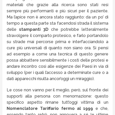
materiali che grazie alla ricerca sono stati resi
sempre più performanti e più sicuri per il paziente.
Ma l’apice non è ancora stato raggiunto: da un po’ di
tempo a questa parte sta facendosi strada il sistema
delle
stampanti 3D
che potrebbe letteralmente
stravolgere il comparto protesico, e farlo portandolo
su strade mai percorse prima e interfacciandolo a
cure più universali di quanto non siano ora. Si pensi
ad esempio a come una tecnica di questo genere
possa abbattere sensibilmente i costi delle protesi e
andare incontro così alle esigenze dei Paesi in via di
sviluppo (per i quali l’accesso a determinate cure o a
dati apparecchi risulta ancor’oggi un miraggio).
Le cose non vanno per il meglio, però, sul fronte dei
supporti alla persona con menomazione: questo
specifico aspetto rimane tutt’oggi vittima di un
Nomenclatore Tariffario fermo al 1999
e che,
essendo tanto retrò, non annovera a sé le ultime