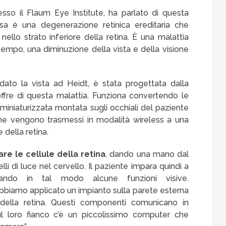
resso il Flaum Eye Institute, ha parlato di questa
tosa è una degenerazione retinica ereditaria che
nello strato inferiore della retina. È una malattia
empo, una diminuzione della vista e della visione
idato la vista ad Heidt, è stata progettata dalla
fre di questa malattia. Funziona convertendo le
iniaturizzata montata sugli occhiali del paziente
i, che vengono trasmessi in modalità wireless a una
e della retina.
are le cellule della retina
, dando una mano dal
li di luce nel cervello. Il paziente impara quindi a
erando in tal modo alcune funzioni visive.
abbiamo applicato un impianto sulla parete esterna
e della retina. Questi componenti comunicano in
ul loro fianco c’è un piccolissimo computer che