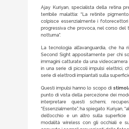
Ajay Kuriyan, specialista della retina p
terribile malattia: “La retinite pigmen
colpisce essenzialmente i fotorecettori 
progressiva che provoca, nel corso del t
notturna”.
La tecnologia all’avanguardia, che ha r
Second Sight appositamente per chi sof
immagini catturate da una videocamera m
in una serie di piccoli impulsi elettric
serie di elettrodi impiantati sulla superfici
Questi impulsi hanno lo scopo di
stimol
punto di vista della percezione dei model
interpretare questi schemi, recup
“Essenzialmente”, ha spiegato Kuriyan, “
dell’occhio e un altro sulla superfici
modalità wireless con gli occhiali e s