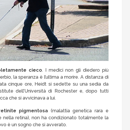
letamente cieco
. I medici non gli diedero più
bio, la speranza è l’ultima a morire. A distanza di
ata cinque ore, Heidt si sedette su una sedia da
itute dell’Università di Rochester e, dopo tutti
ca che si avvicinava a lui.
retinite pigmentosa
(malattia genetica rara e
le nella retina), non ha condizionato totalmente la
uovo è un sogno che si avverato.