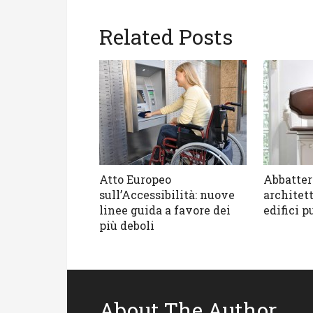
Related Posts
Atto Europeo
Abbattere
sull’Accessibilità: nuove
architet
linee guida a favore dei
edifici p
più deboli
About The Author