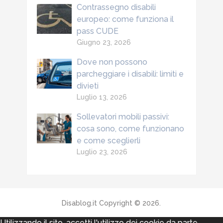
Contrassegno disabili
europeo: come funziona il
pass CUDE
Giugno 23, 2026
Dove non possono
parcheggiare i disabili: limiti e
divieti
Luglio 13, 2026
Sollevatori mobili passivi:
cosa sono, come funzionano
e come sceglierli
Luglio 23, 2026
Disablog.it
Copyright © 2026.
Utilizzando il sito, accetti l'utilizzo dei cookie da parte