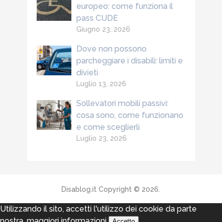
europeo: come funziona il
pass CUDE
Giugno 23, 2026
Dove non possono
parcheggiare i disabili: limiti e
divieti
Luglio 13, 2026
Sollevatori mobili passivi:
cosa sono, come funzionano
e come sceglierli
Luglio 23, 2026
Disablog.it
Copyright © 2026.
Utilizzando il sito, accetti l'utilizzo dei cookie da parte
nostra.
maggiori informazioni
Accetto