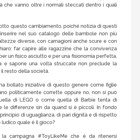
tà che vanno oltre i normali steccati dentro i quali
otto questo cambiamento, poiché notizia di questi
 inserire nel suo catalogo delle bambole non più
n altezze diverse, con carnagioni anche scure e con
chiaro: far capire alle ragazzine che la convivenza
r un fisico asciutto e per una fisionomia perfetta,
a e sapone una volta struccate non preclude la
l resto della società.
a bollato iniziative di questo genere come figlie
 siano politicamente corrette oppure no, non si può
quella di LEGO o come quella di Barbie tenta di
e le differenze sin da quand si è piccoli. In fondo
principio di uguaglianza, di pari dignità e di rispetto
 ludico quale è il gioco?
a, la campagna #ToyLikeMe che è da ritenersi