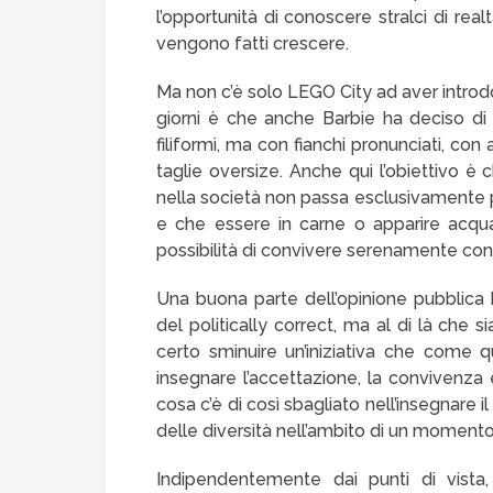
l’opportunità di conoscere stralci di real
vengono fatti crescere.
Ma non c’è solo LEGO City ad aver introd
giorni è che anche Barbie ha deciso di
filiformi, ma con fianchi pronunciati, co
taglie oversize. Anche qui l’obiettivo è 
nella società non passa esclusivamente pe
e che essere in carne o apparire acqu
possibilità di convivere serenamente con i
Una buona parte dell’opinione pubblica h
del politically correct, ma al di là che
certo sminuire un’iniziativa che come 
insegnare l’accettazione, la convivenza 
cosa c’è di così sbagliato nell’insegnare il 
delle diversità nell’ambito di un momento
Indipendentemente dai punti di vist