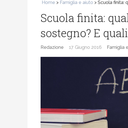
Home
>
Famiglia e aiuto
>
Scuola finita: 
Scuola finita: qua
sostegno? E quali 
Redazione
17 Giugno 2016
Famiglia e