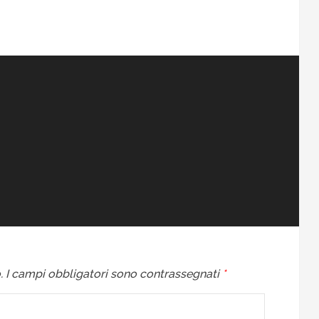
.
I campi obbligatori sono contrassegnati
*