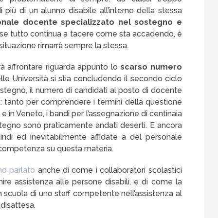
 più di un alunno disabile all’interno della stessa
onale docente specializzato nel sostegno e
e se tutto continua a tacere come sta accadendo, è
ituazione rimarrà sempre la stessa.
à affrontare riguarda appunto lo
scarso numero
lle Università si stia concludendo il secondo ciclo
ostegno, il numero di candidati al posto di docente
 tanto per comprendere i termini della questione
 e in Veneto, i bandi per l’assegnazione di centinaia
ostegno sono praticamente andati deserti. E ancora
ndi ed inevitabilmente affidate a del personale
na competenza su questa materia.
mo parlato
anche di come i collaboratori scolastici
re assistenza alle persone disabili, e di come la
n scuola di uno staff competente nell’assistenza al
disattesa.