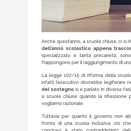
Anche quest’anno, a scuole chiuse, ci si r
dell’anno scolastico appena trasco
specializzato e tanta precarietà, son
frappongono per il raggiungimento di una 
La legge 107/15 di riforma della scuol
infatti l’esecutivo dovrebbe legiferare n
del sostegno
si è parlato in diverse fa
a scuole chiuse quando la riflessione
vogliamo razionale.
Tuttavia per quanto il governo non ab
fronte di una scuola inclusiva, ciò c
concluso è stato contraddistinto dal