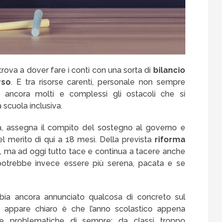
itrova a dover fare i conti con una sorta di
bilancio
rso
. E tra risorse carenti, personale non sempre
o ancora molti e complessi gli ostacoli che si
scuola inclusiva.
a, assegna il compito del sostegno al governo e
el merito di qui a 18 mesi. Della prevista
riforma
si, ma ad oggi tutto tace e continua a tacere anche
 potrebbe invece essere più serena, pacata e se
bia ancora annunciato qualcosa di concreto sul
he appare chiaro è che l’anno scolastico appena
le problematiche di sempre: da classi troppo