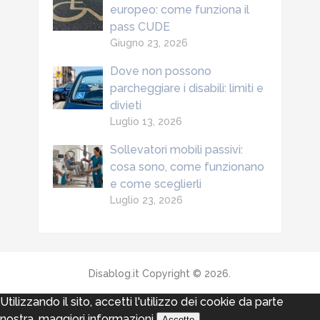
europeo: come funziona il
pass CUDE
Giugno 23, 2026
Dove non possono
parcheggiare i disabili: limiti e
divieti
Luglio 13, 2026
Sollevatori mobili passivi:
cosa sono, come funzionano
e come sceglierli
Luglio 23, 2026
Disablog.it
Copyright © 2026.
Utilizzando il sito, accetti l'utilizzo dei cookie da parte
nostra.
maggiori informazioni
Accetto