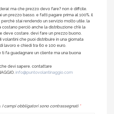
derai: ma che prezzo devo fare? non è diffcile.
i un prezzo basso. e fatti pagare prima al 100%. il
 perchè stai rendendo un servizio molto utile. la
a costano perciò anche la distribuzione ch’è la
e deve costare. devi fare un prezzo buono.
i volantini che puoi distribuire in una giornata
i lavoro e chiedi tra 60 e 100 euro.
e ti fa guadagnare un cliente ma una buona
 che devi sapere. contattare
AGGIO.
info@puntovolantinaggio.com
.
I campi obbligatori sono contrassegnati
*