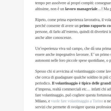
tempo per assolvere ai propri compiti: consegnare 
altissime, non è un
lavoro manageriale
…! Ma pu
Ripeto, come prima esperienza lavorativa, il vola
perché consente di avere un
primo rapporto con
persone, di farlo all’esterno, quindi di divertirsi
anche altre conoscenze.
Un’esperienza viva sul campo, che dà una prima
essere anche impegnativo lavorare. E’ un primo s
autonomi nelle loro piccole spese quotidiane, o p
Spesso chi si avvicina al volantinaggio come lav
che cerca di guadagnare qualche soldino in più
periodico.
Il volantinaggio è tipico delle grandi
d’impresa, realtà commerciali etc… infatti chi ad 
fare volantinaggio, può cogliere questa fortuno
Milano, e
vuole fare volantinaggio a Torino
o nel
servizi che permette di svolgere questa professio