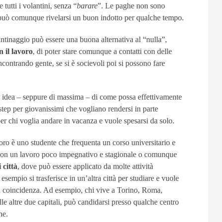
tutti i volantini, senza “
barare
”. Le paghe non sono
ò comunque rivelarsi un buon indotto per qualche tempo.
ntinaggio può essere una buona alternativa al “nulla”,
 il lavoro
, di poter stare comunque a contatti con delle
 incontrando gente, se si è socievoli poi si possono fare
 idea – seppure di massima – di come possa effettivamente
tep per giovanissimi che vogliano rendersi in parte
er chi voglia andare in vacanza e vuole spesarsi da solo.
oro è uno studente che frequenta un corso universitario e
 con un lavoro poco impegnativo e stagionale o comunque
 città
, dove può essere applicato da molte attività
esempio si trasferisce in un’altra città per studiare e vuole
sa coincidenza. Ad esempio, chi vive a Torino, Roma,
le altre due capitali, può candidarsi presso qualche centro
ne.