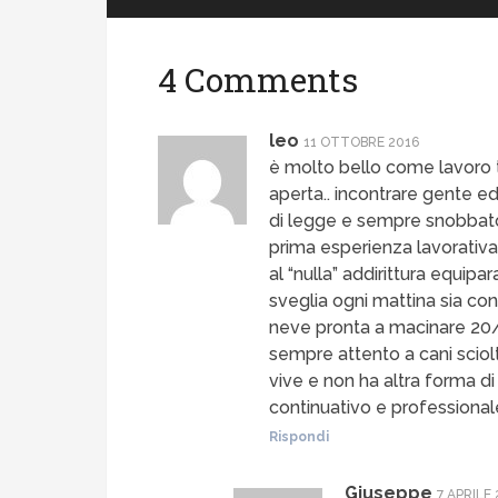
4 Comments
leo
11 OTTOBRE 2016
è molto bello come lavoro ti 
aperta.. incontrare gente e
di legge e sempre snobbato 
prima esperienza lavorativa
al “nulla” addirittura equipa
sveglia ogni mattina sia con
neve pronta a macinare 20
sempre attento a cani sciolt
vive e non ha altra forma 
continuativo e professionale
Rispondi
Giuseppe
7 APRILE 