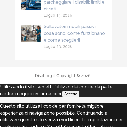
parcheggiare i disabili: limiti e
divieti
Luglio 13, 2026
Sollevatori mobili passivi:
cosa sono, come funzionano
e come sceglierli
Luglio 23, 2026
Disablog.it
Copyright © 2026.
Utilizzando il sito, accetti l'utilizzo dei cookie da parte
nostra.
maggiori informazioni
Accetto
Questo sito utilizza i cookie per fornire la migliore
esperienza di navigazione possibile. Continuando a
utilizzare questo sito senza modificare le impostazioni dei
cookie o cliccando su "Accetta" permetti il loro utilizzo.